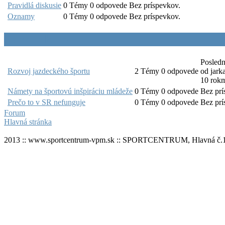
Pravidlá diskusie
0
Témy
0
odpovede
Bez príspevkov.
Oznamy
0
Témy
0
odpovede
Bez príspevkov.
Parkur klub
Posledn
Rozvoj jazdeckého športu
2
Témy
0
odpovede
od
jark
10 rokm
Námety na športovú inšpiráciu mládeže
0
Témy
0
odpovede
Bez prí
Prečo to v SR nefunguje
0
Témy
0
odpovede
Bez prí
Forum
Hlavná stránka
2013 :: www.sportcentrum-vpm.sk :: SPORTCENTRUM, Hlavná č.1,