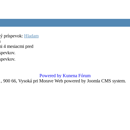
ý príspevok:
Hladam
a
i 4 mesiacmi pred
spevkov.
spevkov.
Powered by
Kunena Fórum
 900 66, Vysoká pri Morave
Web powered by Joomla CMS system.