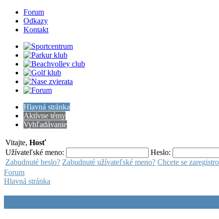
Forum
Odkazy
Kontakt
Hlavná stránka
Aktívne témy
Vyhľadávanie
Vitajte,
Hosť
Užívateľské meno:
Heslo:
Zabudnuté heslo?
Zabudnuté užívateľské meno?
Chcete se zaregistr
Forum
Hlavná stránka
Všeobecné informácie