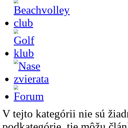
V tejto kategórii nie sú žia
podkategórie, tie môžu člá