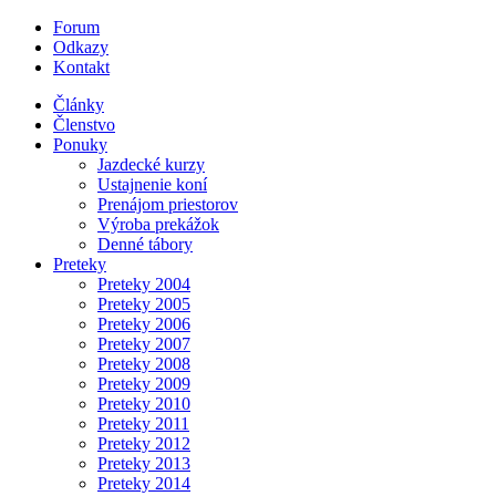
Forum
Odkazy
Kontakt
Články
Členstvo
Ponuky
Jazdecké kurzy
Ustajnenie koní
Prenájom priestorov
Výroba prekážok
Denné tábory
Preteky
Preteky 2004
Preteky 2005
Preteky 2006
Preteky 2007
Preteky 2008
Preteky 2009
Preteky 2010
Preteky 2011
Preteky 2012
Preteky 2013
Preteky 2014