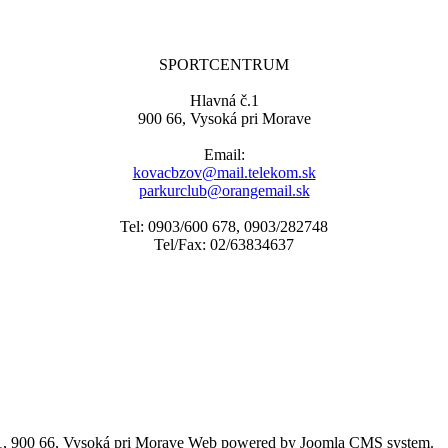
SPORTCENTRUM
Hlavná č.1
900 66, Vysoká pri Morave
Email:
kovacbzov@mail.telekom.sk
parkurclub@orangemail.sk
Tel: 0903/600 678, 0903/282748
Tel/Fax: 02/63834637
 900 66, Vysoká pri Morave
Web powered by Joomla CMS system.