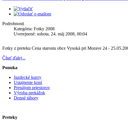
Podrobnosti
Kategória: Fotky 2008
Uverejnené: sobota, 24. máj 2008, 00:04
Fotky z preteku Cena starostu obce Vysoká pri Morave 24 - 25.05.20
Čítať ďalej...
Ponuka
Jazdecké kurzy
Ustajnenie koní
Prenájom priestorov
Výroba prekážok
Denné tábory
Preteky