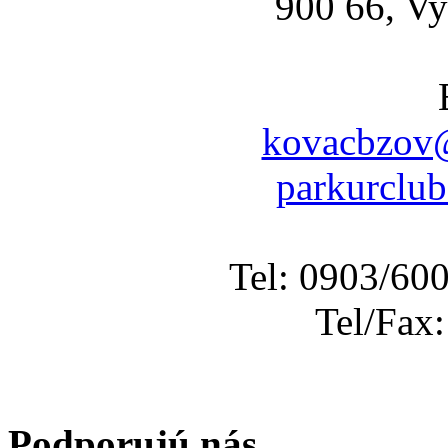
900 66, Vy
kovacbzov@
parkurclu
Tel: 0903/60
Tel/Fax
Podporujú nás