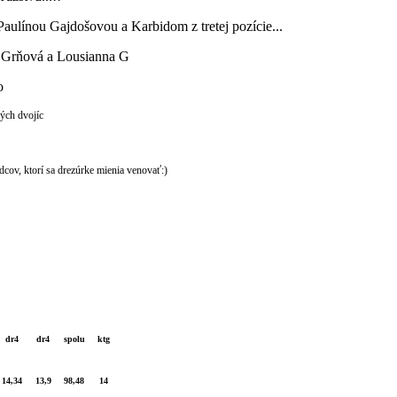
aulínou Gajdošovou a Karbidom z tretej pozície...
la Grňová a Lousianna G
o
kých dvojíc
cov, ktorí sa drezúrke mienia venovať:)
dr4
dr4
spolu
ktg
14,34
13,9
98,48
14