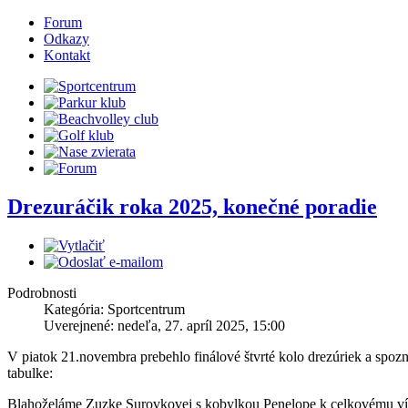
Forum
Odkazy
Kontakt
Drezuráčik roka 2025, konečné poradie
Podrobnosti
Kategória: Sportcentrum
Uverejnené: nedeľa, 27. apríl 2025, 15:00
V piatok 21.novembra prebehlo finálové štvrté kolo drezúriek a spozn
tabulke:
Blahoželáme Zuzke Surovkovej s kobylkou Penelope k celkovému víť