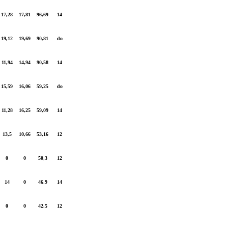
17,28
17,81
96,69
14
19,12
19,69
90,81
do
11,94
14,94
90,58
14
15,59
16,06
59,25
do
11,28
16,25
59,09
14
13,5
10,66
53,16
12
0
0
50,3
12
14
0
46,9
14
0
0
42,5
12