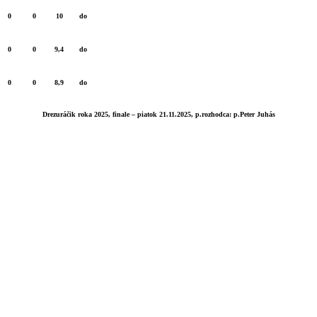
0
0
10
do
0
0
9,4
do
0
0
8,9
do
Drezuráčik roka 2025, finale – piatok 21.11.2025, p.rozhodca: p.Peter Juhás