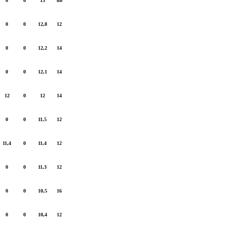
0
0
13
do
0
0
12,8
12
0
0
12,2
14
0
0
12,1
14
12
0
12
14
0
0
11,5
12
11,4
0
11,4
12
0
0
11,3
12
0
0
10,5
16
0
0
10,4
12