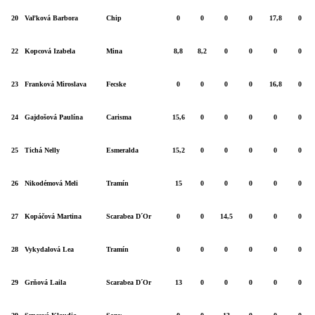
20
Vaľková Barbora
Chip
0
0
0
0
17,8
0
22
Kopcová Izabela
Mina
8,8
8,2
0
0
0
0
23
Franková Miroslava
Fecske
0
0
0
0
16,8
0
24
Gajdošová Paulína
Carisma
15,6
0
0
0
0
0
25
Tichá Nelly
Esmeralda
15,2
0
0
0
0
0
26
Nikodémová Meli
Tramín
15
0
0
0
0
0
27
Kopáčová Martina
Scarabea D´Or
0
0
14,5
0
0
0
28
Vykydalová Lea
Tramín
0
0
0
0
0
0
29
Grňová Laila
Scarabea D´Or
13
0
0
0
0
0