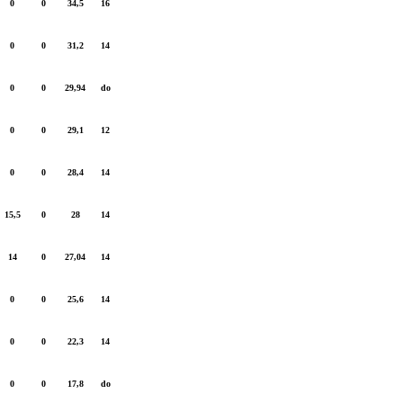
0
0
34,5
16
0
0
31,2
14
0
0
29,94
do
0
0
29,1
12
0
0
28,4
14
15,5
0
28
14
14
0
27,04
14
0
0
25,6
14
0
0
22,3
14
0
0
17,8
do