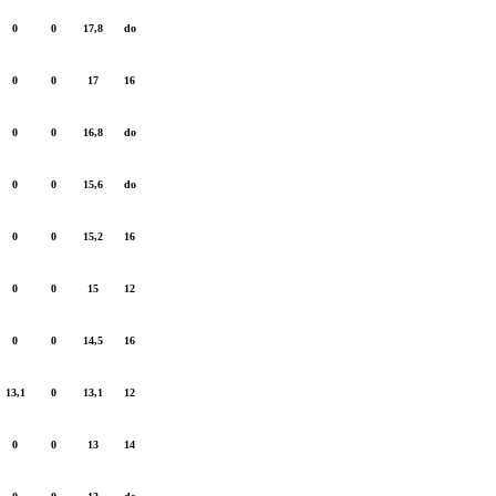
0
0
17,8
do
0
0
17
16
0
0
16,8
do
0
0
15,6
do
0
0
15,2
16
0
0
15
12
0
0
14,5
16
13,1
0
13,1
12
0
0
13
14