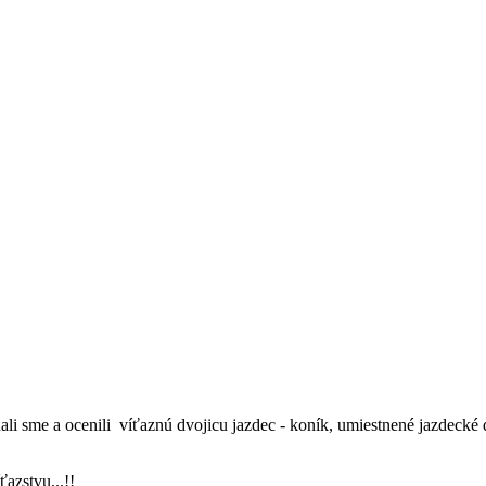
ali sme a ocenili víťaznú dvojicu jazdec - koník, umiestnené jazdecké 
azstvu...!!