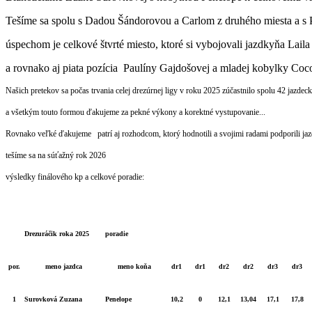
Tešíme sa spolu s Dadou Šándorovou a Carlom z druhého miesta a s P
úspechom je celkové štvrté miesto, ktoré si vybojovali jazdkyňa Lai
a rovnako aj piata pozícia Paulíny Gajdošovej a mladej kobylky Coc
Našich pretekov sa počas trvania celej drezúrnej ligy v roku 2025 zúčastnilo spolu 42 jazdec
a všetkým touto formou ďakujeme za pekné výkony a korektné vystupovanie...
Rovnako veľké ďakujeme patrí aj rozhodcom, ktorý hodnotili a svojimi radami podporili jazd
tešíme sa na súťažný rok 2026
výsledky finálového kp a celkové poradie:
Drezuráčik roka 2025
poradie
por.
meno jazdca
meno koňa
dr1
dr1
dr2
dr2
dr3
dr3
1
Surovková Zuzana
Penelope
10,2
0
12,1
13,04
17,1
17,8