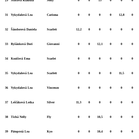
29
Srncová Klaudia
Sony
0
0
13
0
0
0
31
Vykydalová Lea
Carisma
0
0
0
0
12,8
0
32
Šándorová Daniela
Scarlett
12,2
0
0
0
0
0
33
Ryšánková Dori
Giovanni
0
0
12,1
0
0
0
34
Kozičová Ema
Scarlet
0
0
0
0
0
0
35
Vykydalová Lea
Scarlett
0
0
0
0
11,5
0
36
Vykydalová Lea
Vincenzo
0
0
0
0
0
0
37
Leščáková Lotka
Silver
11,3
0
0
0
0
0
38
Tichá Nelly
Fly
0
0
10,5
0
0
0
39
Pätoprstá Lea
Kyo
0
0
10,4
0
0
0