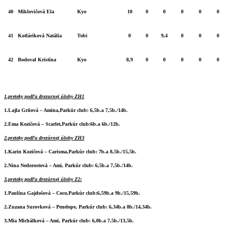
40
Miklovičová Ela
Kyo
10
0
0
0
0
0
41
Kotláriková Natália
Tobi
0
0
9,4
0
0
0
42
Bodoval Kristína
Kyo
8,9
0
0
0
0
0
1.preteky podľa drezurnej úlohy ZH1
1.Lajla Grňová – Amina,
Parkúr club:
6,5b.a 7,5b./14b.
2.Ema Kozičová – Scarlet,
Parkúr club:
6b.a 6b./12b.
2.preteky podľa drezúrnej úlohy ZH3
1.Karin Kozičová – Carisma,
Parkúr club:
7b.a 8,5b./15,5b.
2.Nina Nedorostová – Ami,
Parkúr club:
6,5b.a 7,5b./14b.
3.preteky podľa drezúrnej úlohy Z2:
1.Paulína Gajdošová – Coco,
Parkúr club:
6,59b.a 9b./15,59b.
2.Zuzana Surovková – Penelope,
Parkúr club:
6,34b.a 8b./14,34b.
3.Mia Michálková – Ami,
Parkúr club:
6,0b.a 7,5b./13,5b.