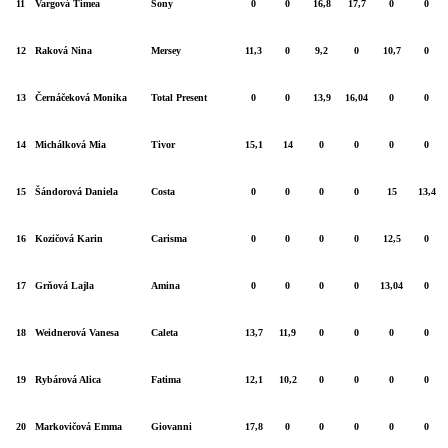
11
Vargová Timea
Sony
0
0
16,8
17,7
0
0
12
Raková Nina
Mersey
11,3
0
9,2
0
10,7
0
13
Černáčeková Monika
Total Present
0
0
13,9
16,04
0
0
14
Michálková Mia
Tivor
15,1
14
0
0
0
0
15
Šándorová Daniela
Costa
0
0
0
0
15
13,4
16
Kozičová Karin
Carisma
0
0
0
0
12,5
0
17
Grňová Lajla
Amina
0
0
0
0
13,04
0
18
Weidnerová Vanesa
Caleta
13,7
11,9
0
0
0
0
19
Rybárová Alica
Fatima
12,1
10,2
0
0
0
0
20
Markovičová Emma
Giovanni
17,8
0
0
0
0
0