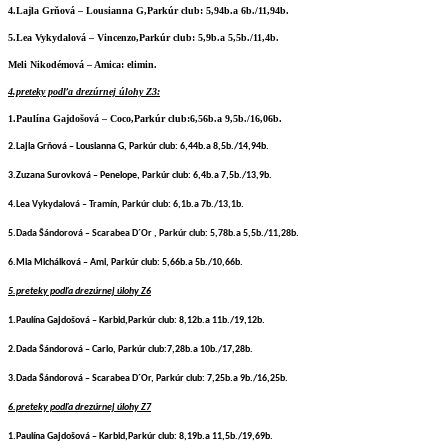
4.Lajla Grňová – Lousianna G,
Parkúr club:
5,94b.a 6b./11,94b.
5.Lea Vykydalová – Vincenzo,
Parkúr club:
5,9b.a 5,5b./11,4b.
Meli Nikodémová – Amica: elimin.
4.preteky podľa drezúrnej úlohy Z3:
1.Paulína Gajdošová – Coco,
Parkúr club:
6,56b.a 9,5b./16,06b.
2.Lajla Grňová – Lousianna G,
Parkúr club:
6,44b.a 8,5b./14,94b.
3.Zuzana Surovková – Penelope,
Parkúr club:
6,4b.a 7,5b./13,9b.
4.Lea Vykydalová – Tramín,
Parkúr club:
6,1b.a 7b./13,1b.
5.Dada Šándorová – Scarabea D´Or ,
Parkúr club:
5,78b.a 5,5b./11,28b.
6.Mia Michálková – Ami,
Pa
rkúr club:
5,66b.a 5b./10,66b.
5.pretek
y podľa drezúrnej úlohy Z6
1.Paulína Gajdošová – Karbid,
Parkúr club:
8,12b.a 11b./19,12b.
2.Dada Šándorová – Carlo,
Parkúr club:
7,28b.a 10b./17,28b.
3.Dada Šándorová – Scarabea D´Or,
Parkúr club:
7,25b.a 9b./16,25b.
6.preteky podľa drezúrnej úlohy Z7
1.Paulína Gajdošová – Karbid,
Parkúr club:
8,19b.a 11,5b./19,69b.