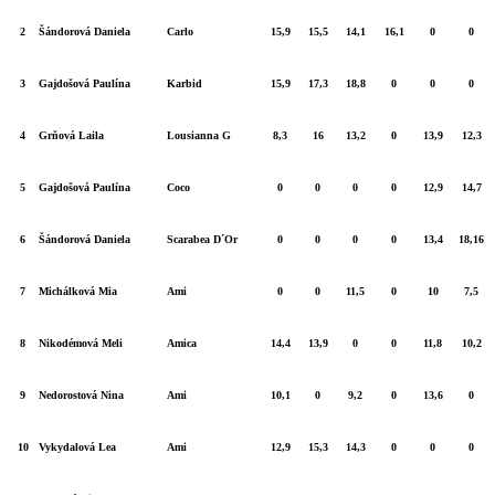
2
Šándorová Daniela
Carlo
15,9
15,5
14,1
16,1
0
0
3
Gajdošová Paulína
Karbid
15,9
17,3
18,8
0
0
0
4
Grňová Laila
Lousianna G
8,3
16
13,2
0
13,9
12,3
5
Gajdošová Paulína
Coco
0
0
0
0
12,9
14,7
6
Šándorová Daniela
Scarabea D´Or
0
0
0
0
13,4
18,16
7
Michálková Mia
Ami
0
0
11,5
0
10
7,5
8
Nikodémová Meli
Amica
14,4
13,9
0
0
11,8
10,2
9
Nedorostová Nina
Ami
10,1
0
9,2
0
13,6
0
10
Vykydalová Lea
Ami
12,9
15,3
14,3
0
0
0