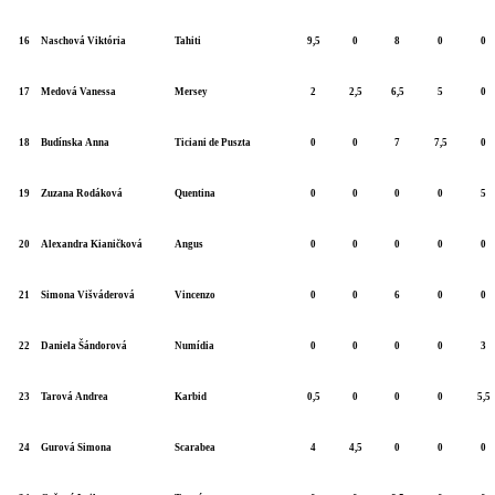
16
Naschová Viktória
Tahiti
9,5
0
8
0
0
17
Medová Vanessa
Mersey
2
2,5
6,5
5
0
18
Budínska Anna
Ticiani de Puszta
0
0
7
7,5
0
19
Zuzana Rodáková
Quentina
0
0
0
0
5
20
Alexandra Kianičková
Angus
0
0
0
0
0
21
Simona Višváderová
Vincenzo
0
0
6
0
0
22
Daniela Šándorová
Numídia
0
0
0
0
3
23
Tarová Andrea
Karbid
0,5
0
0
0
5,5
24
Gurová Simona
Scarabea
4
4,5
0
0
0