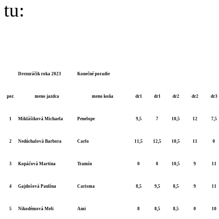
tu:
Drezuráčik roka 2023
Konečné poradie
por.
meno jazdca
meno koňa
dr1
dr1
dr2
dr2
dr3
1
Miklášiková Michaela
Penelope
9,5
7
10,5
12
7,5
2
Nedúchalová Barbora
Carlo
11,5
12,5
10,5
11
0
3
Kopáčová Martina
Tramín
0
0
10,5
9
11
4
Gajdošová Paulína
Carisma
8,5
9,5
8,5
9
11
5
Nikodémová Meli
Ami
8
8,5
8,5
0
10