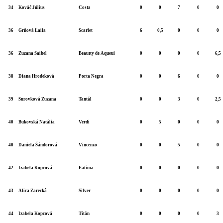
34
Kováč Július
Costa
0
0
7
0
0
36
Grňová Laila
Scarlet
6
0,5
0
0
0
36
Zuzana Saibel
Beautty de Aqueui
0
0
0
0
6,5
38
Diana Hrodeková
Porta Negra
0
0
6
0
0
39
Surovková Zuzana
Tantál
0
0
3
0
2,5
40
Bukovská Natália
Verdi
0
5
0
0
0
40
Daniela Šándorová
Vincenzo
0
0
5
0
0
42
Izabela Kopcová
Fatima
0
0
0
0
0
43
Alica Zarecká
Silver
0
0
0
0
0
44
Izabela Kopcová
Titán
0
0
0
0
3