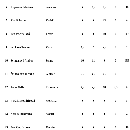
6
Kopáčová Martina
Scarabea
6
3,5
9,5
0
10
7
Kováč Július
Karbid
0
0
12
0
0
8
Lea Vykydalová
Tivor
4
0
10
0
10,5
9
Saňková Tamara
Verdi
4,5
7
7,5
0
7
10
Švingálová Andrea
Sunny
10
11
0
0
5,5
11
Švingálová Jarmila
Glorian
5,5
4,5
7,5
0
7
12
Tichá Nella
Esmeralda
2,5
7,5
10
7,5
0
13
Natália Kotláriková
Montana
0
0
0
0
5
14
Natália Bukovská
Scarlet
0
0
0
0
4
15
Lea Vykydalová
Tramín
0
0
0
0
10