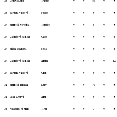
24
Grňová Laila
Tramín
0
0
8,5
0
0
24
Barbora Vaľková
Fecske
0
0
0
0
0
27
Merková Veronika
Tenerife
0
0
8
0
0
27
Gajdošová Paulína
Carlo
0
0
0
0
8
27
Mária Tekulová
Sofia
0
0
0
0
8
27
Gajdošová Paulína
Amica
0
0
0
0
3,5
27
Barbora Vaľková
Chip
0
0
0
0
0
32
Merková Terezka
Lady
0
0
7,5
0
0
32
Laila Grňová
Ami
0
0
0
0
0
34
Nikodémová Meli
Tivor
0
0
7
0
0