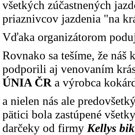
všetkých zúčastnených jazdc
priaznivcov jazdenia "na kr
Vďaka organizátorom poduja
Rovnako sa tešíme, že náš k
podporili aj venovaním kr
ÚNIA ČR
a výrobca kokár
a nielen nás ale predovšet
pätici bola zastúpené všetk
darčeky od firmy
Kellys bi