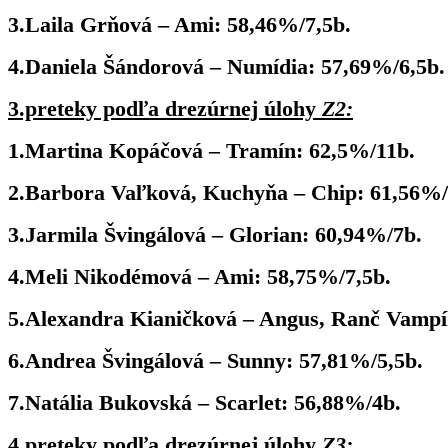
3.Laila Grňová – Ami: 58,46%/7,5b.
4.Daniela Šándorová – Numídia: 57,69%/6,5b.
3.preteky podľa drezúrnej úlohy
Z2:
1.Martina Kopáčová – Tramín: 62,5%/11b.
2.Barbora Vaľková, Kuchyňa – Chip: 61,56%/
3.Jarmila Švingálová – Glorian: 60,94%/7b.
4.Meli Nikodémová – Ami: 58,75%/7,5b.
5.Alexandra Kianičková – Angus, Ranč Vampíl
6.Andrea Švingálová – Sunny: 57,81%/5,5b.
7.Natália Bukovská – Scarlet: 56,88%/4b.
4.preteky podľa drezúrnej úlohy
Z3: