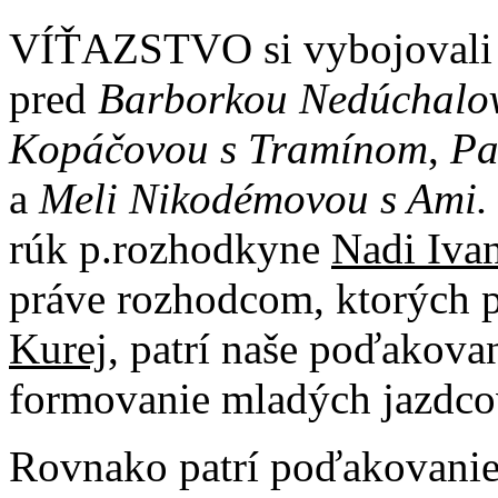
VÍŤAZSTVO si vybojoval
pred
Barborkou Nedúchalov
Kopáčovou s Tramínom
,
Pa
a
Meli
Nikodémovou s Ami.
rúk p.rozhodkyne
Nadi Ivan
práve rozhodcom, ktorých p
Kurej,
patrí naše poďakovan
formovanie mladých jazdcov,
Rovnako patrí poďakovanie