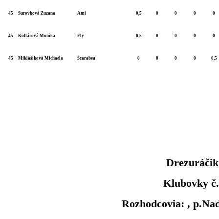
45
Surovková Zuzana
Ami
0,5
0
0
0
0
45
Kollárová Monika
Fly
0,5
0
0
0
0
45
Miklášiková Michaela
Scarabea
0
0
0
0
0,5
Drezuráčik
Klubovky č.
Rozhodcovia: , p.Na