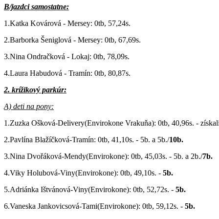
B/jazdci samostatne:
1.Katka Kovárová - Mersey: 0tb, 57,24s.
2.Barborka Šeniglová - Mersey: 0tb, 67,69s.
3.Nina Ondračková - Lokaj: 0tb, 78,09s.
4.Laura Habudová - Tramín: 0tb, 80,87s.
2. krížikový parkúr:
A) deti na pony:
1.Zuzka Ošková-Delivery(Envirokone Vrakuňa): 0tb, 40,96s. - získal
2.Pavlína Blažíčková-Tramín: 0tb, 41,10s. - 5b. a 5b./
10b.
3.Nina Dvořáková-Mendy(Envirokone): 0tb, 45,03s. - 5b. a 2b./
7b.
4.Viky Holubová-Viny(Envirokone): 0tb, 49,10s. -
5b.
5.Adriánka Ištvánová-Viny(Envirokone): 0tb, 52,72s. -
5b.
6.Vaneska Jankovicsová-Tami(Envirokone): 0tb, 59,12s. -
5b.