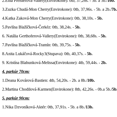
2.Ema Preislerová-Vallery(Envirokone): 0tb, 37,26s. - 5b. a 5b./
10b.
3.Zuzka Chudá-Mon Cherry(Envirokone): 0tb, 37,96s. - 5b. a 2b./
7b.
4.Katka Zaková-Mon Cherry(Envirokone): 0tb, 38,10s. -
5b.
5.Pavlína Blažíčková-Čerkéz: 0tb, 38,24s. -
5b.
6. Natália Gerthoferová-Vallery(Envirokone): 0tb, 38,68s. -
5b.
7.Pavlína Blažíčková-Tramín: 0tb, 39,75s. -
5b.
8.Anita Lukáčová-Rocky3(Stupava): 0tb, 40,37s. -
5b.
9. Kristína Blahunková-Melissa(Envirokone): 4tb, 59,44s. -
2b.
4. parkúr 70cm:
1.Deana Kovárová-Bastien: 4tb, 54,20s. - 2b. a 8b./
10b.
2.Martina Chodilová-Karmen(Envirokone): 8tb, 42,26s. - 0b.a 5b./
5b
5. parkúr 90cm:
1.Nika Dzvoníková-Aktér: 0tb, 37,91s. - 5b. a 8b./
13b.