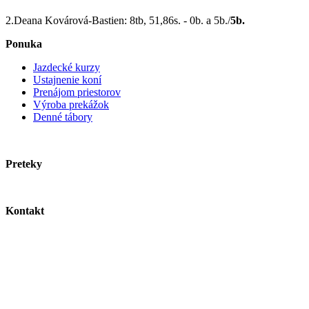
2.Deana Kovárová-Bastien: 8tb, 51,86s. - 0b. a 5b./
5b.
Ponuka
Jazdecké kurzy
Ustajnenie koní
Prenájom priestorov
Výroba prekážok
Denné tábory
Preteky
Kontakt