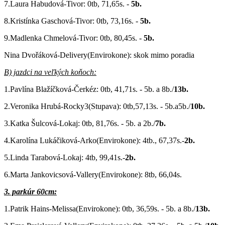
7.Laura Habudová-Tivor: 0tb, 71,65s. -
5b.
8.Kristínka Gaschová-Tivor: 0tb, 73,16s. -
5b.
9.Madlenka Chmelová-Tivor: 0tb, 80,45s. -
5b.
Nina Dvořáková-Delivery(Envirokone): skok mimo poradia
B) jazdci na veľkých koňoch:
1.Pavlína Blažíčková-Čerkéz: 0tb, 41,71s. - 5b. a 8b./
13b.
2.Veronika Hrubá-Rocky3(Stupava): 0tb,57,13s. - 5b.a5b./
10b.
3.Katka Šulcová-Lokaj: 0tb, 81,76s. - 5b. a 2b./
7b.
4.Karolína Lukáčiková-Arko(Envirokone): 4tb., 67,37s.-
2b.
5.Linda Tarabová-Lokaj: 4tb, 99,41s.-
2b.
6.Marta Jankovicsová-Vallery(Envirokone): 8tb, 66,04s.
3. parkúr 60cm:
1.Patrik Hains-Melissa(Envirokone): 0tb, 36,59s. - 5b. a 8b./
13b.