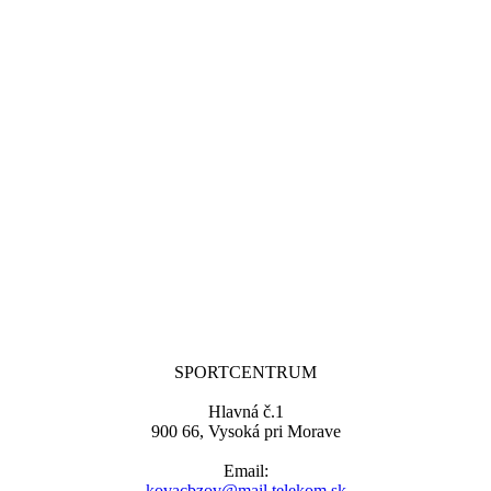
SPORTCENTRUM
Hlavná č.1
900 66, Vysoká pri Morave
Email:
kovacbzov@mail.telekom.sk