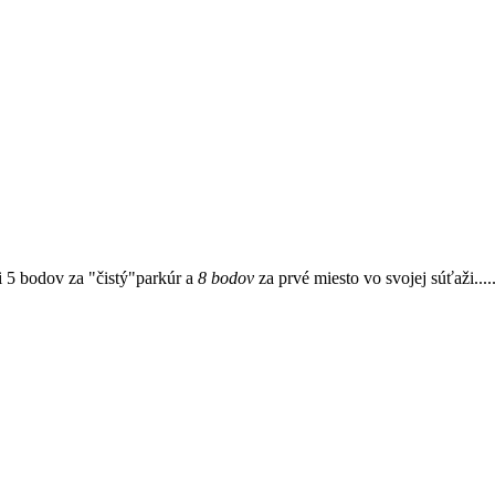
i 5 bodov za "čistý"parkúr a
8 bodov
za prvé miesto vo svojej súťaži................