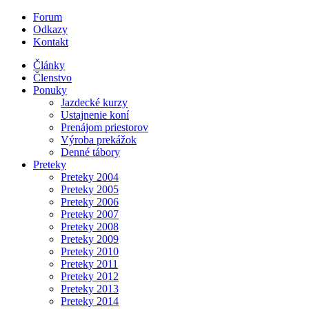
Forum
Odkazy
Kontakt
Články
Členstvo
Ponuky
Jazdecké kurzy
Ustajnenie koní
Prenájom priestorov
Výroba prekážok
Denné tábory
Preteky
Preteky 2004
Preteky 2005
Preteky 2006
Preteky 2007
Preteky 2008
Preteky 2009
Preteky 2010
Preteky 2011
Preteky 2012
Preteky 2013
Preteky 2014