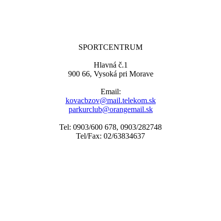
SPORTCENTRUM
Hlavná č.1
900 66, Vysoká pri Morave
Email:
kovacbzov@mail.telekom.sk
parkurclub@orangemail.sk
Tel: 0903/600 678, 0903/282748
Tel/Fax: 02/63834637