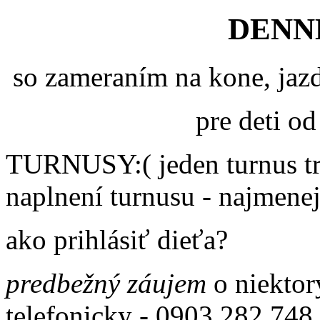
DENN
so zameraním na kone, jazd
pre deti o
TURNUSY:
( jeden turnus 
naplnení turnusu - najmenej
ako prihlásiť dieťa?
predbežný záujem
o niektor
telefonicky - 0903 282 748