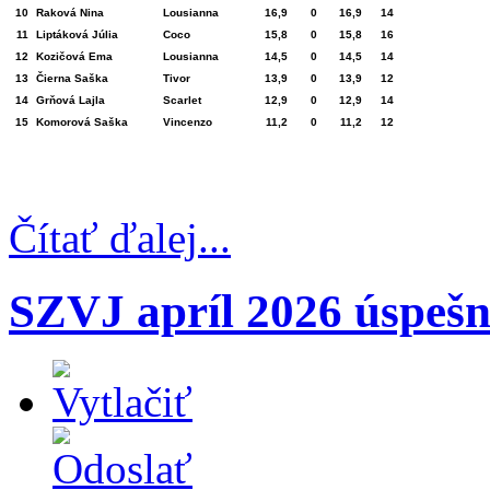
10
Raková Nina
Lousianna
16,9
0
16,9
14
11
Liptáková Júlia
Coco
15,8
0
15,8
16
12
Kozičová Ema
Lousianna
14,5
0
14,5
14
13
Čierna Saška
Tivor
13,9
0
13,9
12
14
Grňová Lajla
Scarlet
12,9
0
12,9
14
15
Komorová Saška
Vincenzo
11,2
0
11,2
12
Čítať ďalej...
SZVJ apríl 2026 úspešn