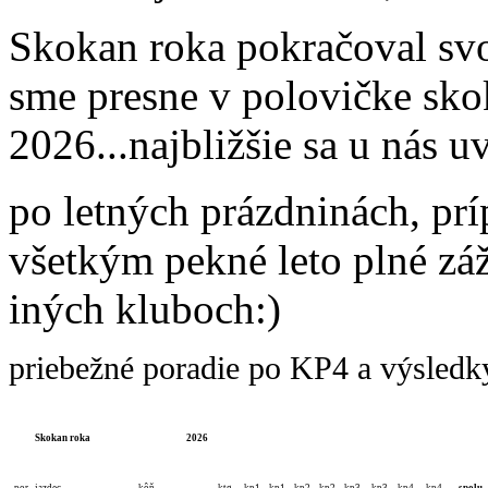
Skokan roka pokračoval svo
sme presne v polovičke sko
2026...najbližšie sa u nás 
po letných prázdninách, prí
všetkým pekné leto plné zá
iných kluboch:)
priebežné poradie po KP4 a výsledk
Skokan roka
2026