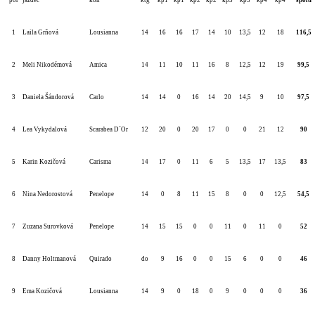
por
jazdec
kôň
ktg
kp1
kp1
kp2
kp2
kp3
kp3
kp4
kp4
spolu
1
Laila Grňová
Lousianna
14
16
16
17
14
10
13,5
12
18
116,5
2
Meli Nikodémová
Amica
14
11
10
11
16
8
12,5
12
19
99,5
3
Daniela Šándorová
Carlo
14
14
0
16
14
20
14,5
9
10
97,5
4
Lea Vykydalová
Scarabea D´Or
12
20
0
20
17
0
0
21
12
90
5
Karin Kozičová
Carisma
14
17
0
11
6
5
13,5
17
13,5
83
6
Nina Nedorostová
Penelope
14
0
8
11
15
8
0
0
12,5
54,5
7
Zuzana Surovková
Penelope
14
15
15
0
0
11
0
11
0
52
8
Danny Holtmanová
Quirado
do
9
16
0
0
15
6
0
0
46
9
Ema Kozičová
Lousianna
14
9
0
18
0
9
0
0
0
36