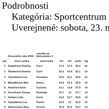
Podrobnosti
Kategória: Sportcentrum
Uverejnené: sobota, 23. 
poradie po
Drezuráčik roka 2026
klub.preteku 1
por.
meno jazdca
meno koňa
dr1
dr1
spolu
ktg
1
Gajdošová Paulína
Coco
17,5
17,9
35,4
do
2
Šándorová Daniela
Carlo
16,3
16,8
33,1
14
3
Vykydalová Lea
Scarabea
14,5
16,1
30,6
12
4
Nikodémová Meli
Amica
14,8
15,1
29,9
14
5
Kozičová Karin
Carisma
13,1
14,8
27,9
14
6
Surovková Zuzana
Penelope
13,7
14
27,7
14
7
Grňová Laila
Costa
14,2
12,7
26,9
14
8
Vykydalová Lea
Tramín
12,5
12
24,5
12
9
Nedorostová Nina
Scarlet
11,8
12,6
24,4
14