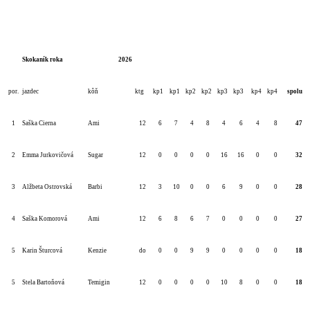
Skokaník roka
2026
por.
jazdec
kôň
ktg
kp1
kp1
kp2
kp2
kp3
kp3
kp4
kp4
spolu
1
Saška Cierna
Ami
12
6
7
4
8
4
6
4
8
47
2
Emma Jurkovičová
Sugar
12
0
0
0
0
16
16
0
0
32
3
Alžbeta Ostrovská
Barbi
12
3
10
0
0
6
9
0
0
28
4
Saška Komorová
Ami
12
6
8
6
7
0
0
0
0
27
5
Karin Šturcová
Kenzie
do
0
0
9
9
0
0
0
0
18
5
Stela Bartoňová
Temigin
12
0
0
0
0
10
8
0
0
18