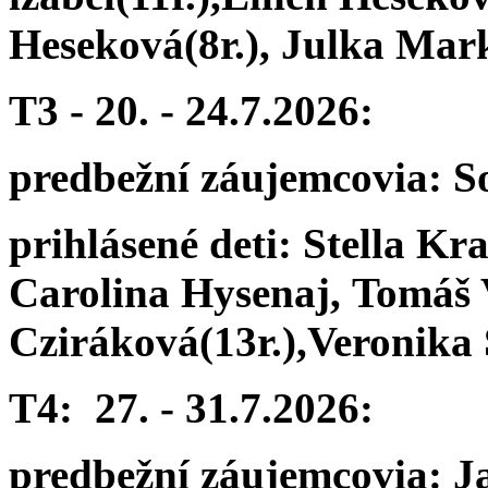
Heseková(8r.),
Julka Mark
T3 - 20. - 24.7.2026:
predbežní záujemcovia: S
prihlásené deti:
Stella Kra
Carolina Hysenaj,
Tomáš 
Cziráková(13r.),
Veronika 
T
4: 27. - 31.7.2026:
predbežní záujemcovia: J