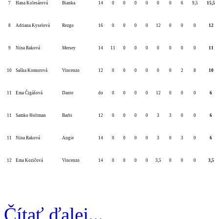
7
Hana Kolesárová
Bianka
14
0
0
0
0
0
0
6
9,5
15,5
8
Adriana Kyselová
Rezgo
16
0
0
0
0
12
0
0
0
12
9
Nina Raková
Mersey
14
11
0
0
0
0
0
0
0
11
10
Saška Komorová
Vincenzo
12
0
0
0
0
0
0
2
8
10
11
Ema Čigášová
Dante
do
0
0
0
0
12
0
0
0
6
11
Samko Holtman
Barbi
12
0
0
0
0
3
3
0
0
6
11
Nina Raková
Angie
14
0
0
0
0
3
0
3
0
6
12
Ema Kozičová
Vincenzo
14
0
0
0
0
3,5
0
0
0
3,5
Čítať ďalej...