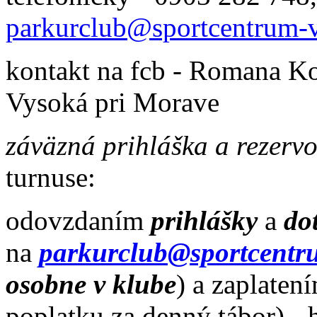
parkurclub@sportcentrum-
kontakt na fcb - Romana K
Vysoká pri Morave
záväzná prihláška a rezerv
turnuse:
odovzdaním
prihlášky
a
do
na
parkurclub@sportcentr
osobne v klube
) a zaplaten
poplatku za denný tábor) - 