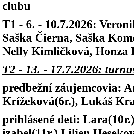
clubu
T1 - 6. - 10.7.2026: Veron
Saška Čierna, Saška Kom
Nelly Kimličková, Honza 
T2 - 13. - 17.7.2026: turn
predbežní záujemcovia: A
Krížeková(6r.), Lukáš Kra
prihlásené deti:
Lara(10r.
izabel(11r.),
Lilien Hesekov