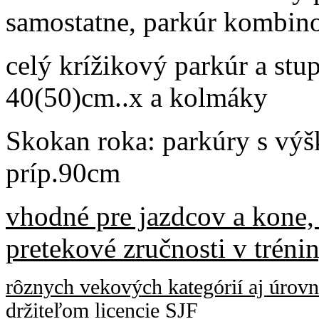
samostatne, parkúr kombino
celý krížikový parkúr a st
40(50)cm..x a kolmáky
Skokan roka: parkúry s výš
príp.90cm
vhodné pre jazdcov a kone,
pretekové zručnosti v tré
rôznych vekových kategórií aj úrovn
držiteľom licencie SJF