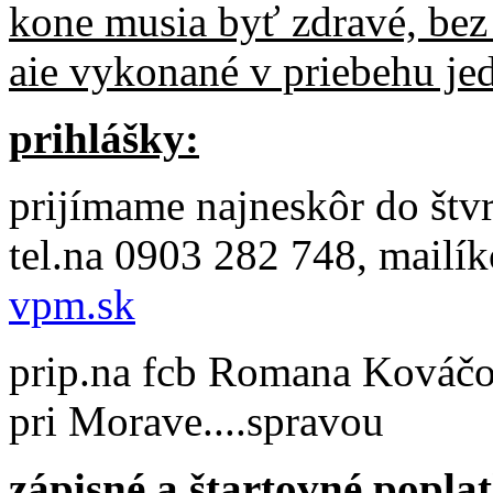
kone musia byť zdravé, bez
aie vykonané v priebehu je
prihlášky:
prijímame najneskôr do štvr
tel.na 0903 282 748, mail
vpm.sk
prip.na fcb Romana Kováčo
pri Morave....spravou
zápisné a štartovné popla