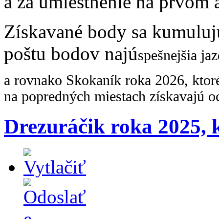
a za umiestnenie na prvom 
Získavané body sa kumulujú
poštu bodov najú
spešnejšia ja
a rovnako Skokaník roka 2026, ktor
na popredných miestach získavajú o
Drezuráčik roka 2025, 