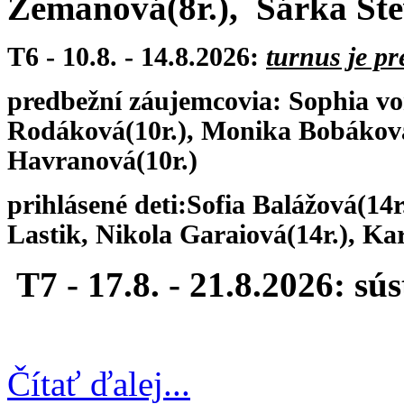
Zemanová(8r.),
Sárka Šte
T6 - 10.8. - 14.8.2026:
turnus je p
predbežní záujemcovia: Sophia vo
Rodáková(10r.), Monika Bobákov
Havranová(10r.)
prihlásené deti:
Sofia Balážová(14r
Lastik,
Nikola Garaiová(14r.), Kar
T7 - 17.8. - 21.8.2026: sú
Čítať ďalej...