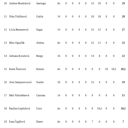
10
Andrea Morávková
Santiago
do
0
0
0
0
13
16
0
0
29
11
Nika Trúšiková
Galila
14
0
0
0
0
10
18
0
0
28
12
Lívia Brennerová
Sugar
14
0
0
0
0
15
12
0
0
27
13
Miro Ogurčák
Aldina
do
0
0
0
0
12
11
0
0
23
14
Adriana Kyselová
Rezgo
16
0
0
0
0
14
8
0
0
22
15
Karin Šturcová
Kenzie
do
0
0
0
0
0
0
10
10,5
20,5
16
Alex.Semjonovsová
Scarlet
16
0
0
0
0
15
4
0
0
19
17
Meli Nikodémová
Carisma
14
6
0
9
0
0
0
0
0
15
18
Paulína Gajdošová
Coco
do
0
0
0
0
0
10,5
0
0
10,5
19
Ema Čigášová
Dante
do
0
0
0
0
7
0
0
0
7