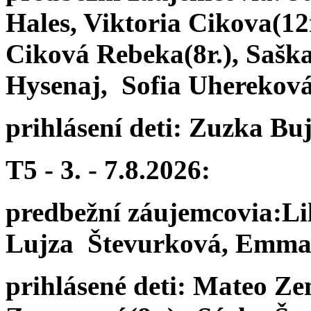
Hales, Viktoria Cikova(12r
Ciková Rebeka(8r.), Saška
Hysenaj,
Sofia Uherekov
prihlásení deti:
Zuzka Buj
T5 - 3. - 7.8.2026:
predbežní záujemcovia:
Li
Lujza
Števurková, Emma 
prihlásené deti:
Mateo Zem