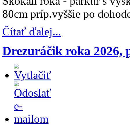
Skokan roka - parkúr s výš
80cm príp.vyššie po dohode
Čítať ďalej...
Drezuráčik roka 2026, p